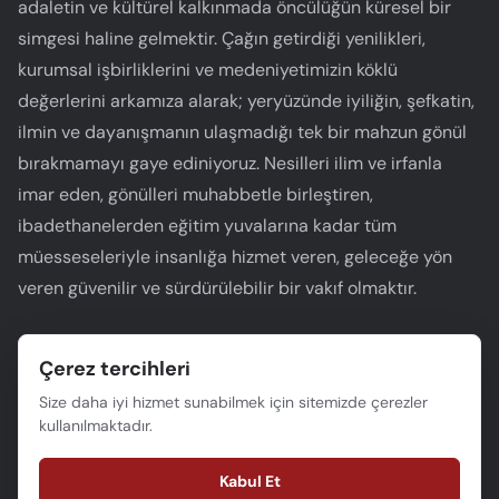
adaletin ve kültürel kalkınmada öncülüğün küresel bir
simgesi haline gelmektir. Çağın getirdiği yenilikleri,
kurumsal işbirliklerini ve medeniyetimizin köklü
değerlerini arkamıza alarak; yeryüzünde iyiliğin, şefkatin,
ilmin ve dayanışmanın ulaşmadığı tek bir mahzun gönül
bırakmamayı gaye ediniyoruz. Nesilleri ilim ve irfanla
imar eden, gönülleri muhabbetle birleştiren,
ibadethanelerden eğitim yuvalarına kadar tüm
müesseseleriyle insanlığa hizmet veren, geleceğe yön
veren güvenilir ve sürdürülebilir bir vakıf olmaktır.
Çerez tercihleri
Size daha iyi hizmet sunabilmek için sitemizde çerezler
Vakıf Katılım:
kullanılmaktadır.
TR68 0021 0000 0000 0111 1000 01
Kuveyttürk:
Kabul Et
TR72 0020 5000 0006 7991 4000 01